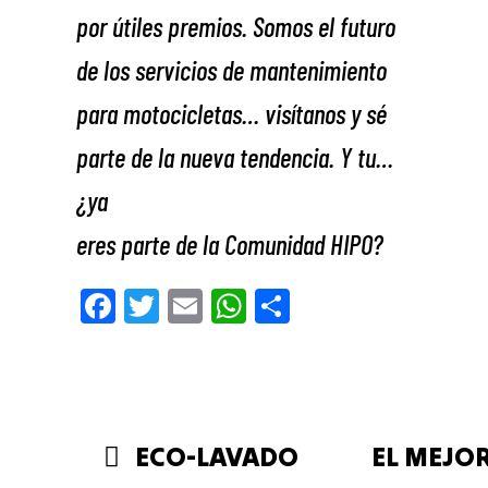
por útiles premios. Somos el futuro
de los servicios de mantenimiento
para motocicletas… visítanos y sé
parte de la nueva tendencia. Y tu…
¿ya
eres parte de la Comunidad HIPO?
Fa
Tw
E
W
Co
ce
itt
m
ha
m
bo
er
ail
ts
pa
ok
Ap
rti
p
r
ECO-LAVADO
EL MEJO