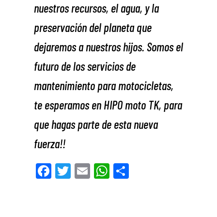
nuestros recursos, el agua, y la
preservación del planeta que
dejaremos a nuestros hijos. Somos el
futuro de los servicios de
mantenimiento para motocicletas,
te esperamos en HIPO moto TK, para
que hagas parte de esta nueva
fuerza!!
Fa
Tw
E
W
Co
ce
itt
m
ha
m
bo
er
ail
ts
pa