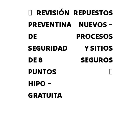
ok
Ap
rti
p
r
REVISIÓN
REPUESTOS
PREVENTINA
NUEVOS –
DE
PROCESOS
SEGURIDAD
Y SITIOS
DE 8
SEGUROS
PUNTOS
HIPO –
GRATUITA