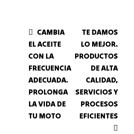
ce
itt
m
ha
m
bo
er
ail
ts
pa
ok
Ap
rti
p
r
CAMBIA
TE DAMOS
EL ACEITE
LO MEJOR.
CON LA
PRODUCTOS
FRECUENCIA
DE ALTA
ADECUADA.
CALIDAD,
PROLONGA
SERVICIOS Y
LA VIDA DE
PROCESOS
TU MOTO
EFICIENTES